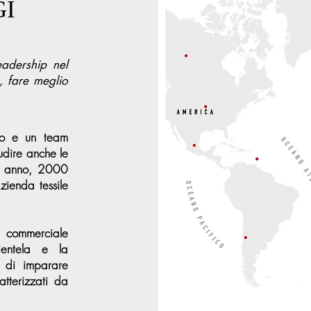
GI
eadership nel
o, fare meglio
to e un team
udire anche le
gni anno, 2000
ienda tessile
a commerciale
ientela e la
 di imparare
atterizzati da