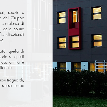
lori, spazio e
ale del Gruppo
o complesso di
delle colline
ci direzionali
ve.
ità, quella di
prio su questi
ienda, anima e
toriale.
ovi traguardi,
o stesso tempo