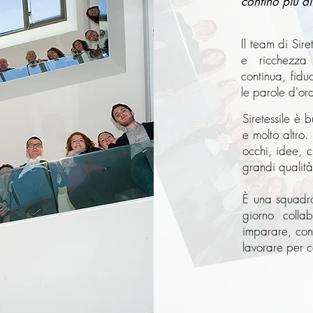
contino più di
Il team di Sire
e ricchezza 
continua, fidu
le parole d'or
Siretessile è 
e molto altro. 
occhi, idee, c
grandi qualità
È una squadra 
giorno colla
imparare, conf
lavorare per co