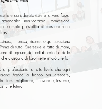
 ogni altra cosa"
tessile è considerato essere la vera forza
aziendale: meritocrazia, formazione
cia e ampia possibilità di crescere sono
dine.
business, impresa, risorse, organizzazione
Prima di tutto, Siretessile è fatta di mani,
uore di ognuno dei collaboratori e delle
 che ciascuno di loro mette in ciò che fa.
di professionisti di alto livello che ogni
borano fianco a fianco per crescere,
rontarsi, migliorare, innovare e, insieme,
struire futuro.