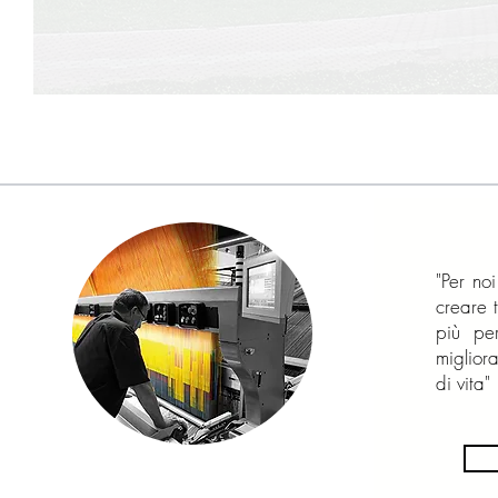
"Per no
creare 
più pe
migliora
di vita"