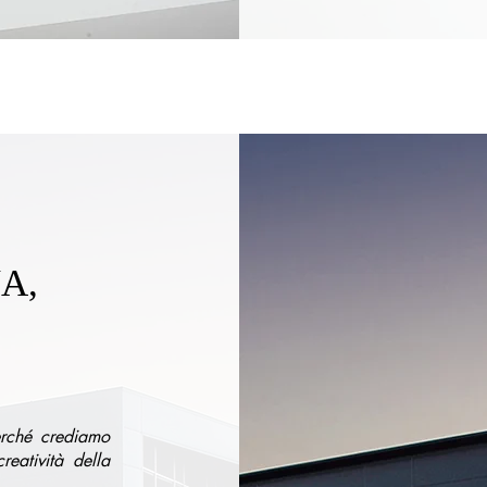
A,
erché crediamo
reatività della