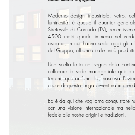
Moderno design industriale, vetro, co
luminosità: è questo il quartier gener
Siretessile di Cornuda (TV), recentissim
4500 metri quadri immerso nel verde 
asolane, in cui hanno sede oggi gli uffi
del Gruppo, affiancati alle unità produtti
Una scelta fatta nel segno della continu
collocare la sede manageriale qui: pro
terreni, quarant’anni fa, nasceva l’az
cuore di questa lunga avventura imprendi
Ed è da qui che vogliamo conquistare nu
con una visione internazionale ma nell
fedele alle nostre origini e tradizioni.