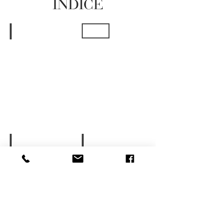
INDICE
About
Produzione
Qualità e Affidabilità
Un Impegno Costante