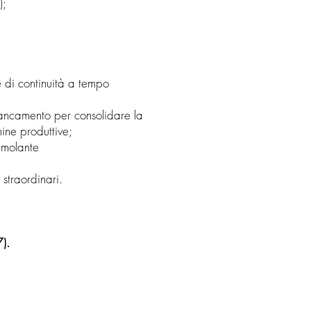
);
e di continuità a tempo
iancamento per consolidare la
ine produttive;
timolante
 straordinari.
).