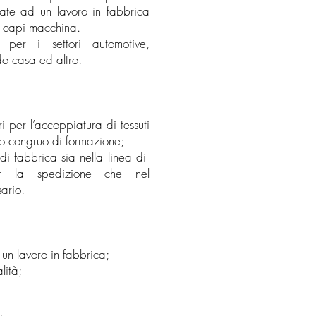
ssate ad un lavoro in fabbrica
re capi macchina.
 per i settori automotive,
do casa ed altro.
i per l’accoppiatura di tessuti
do congruo di formazione;
i fabbrica sia nella linea di
er la spedizione che nel
ario.
 un lavoro in fabbrica;
lità;