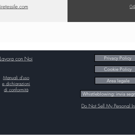
iretessile.com
04
Lavora con Noi
Privacy Policy
Cookie Policy
Manuali d'uso
Area legale
e dichiarazioni
di conformità
Whistleblowing: invia seg
Do Not Sell My Personal In