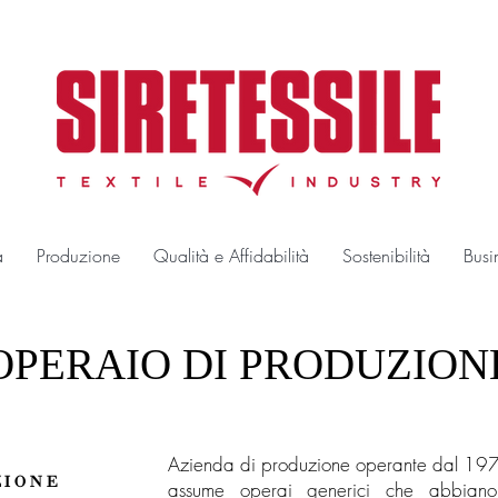
a
Produzione
Qualità e Affidabilità
Sostenibilità
Busi
OPERAIO DI PRODUZION
Azienda di produzione operante dal 1978 s
ZIONE
assume operai generici che abbiano