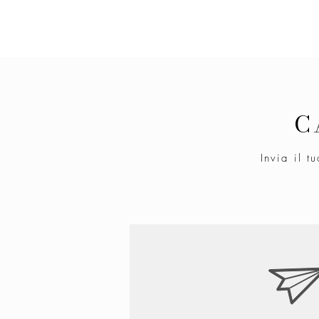
C
Invia il t
Vedi altre posizioni