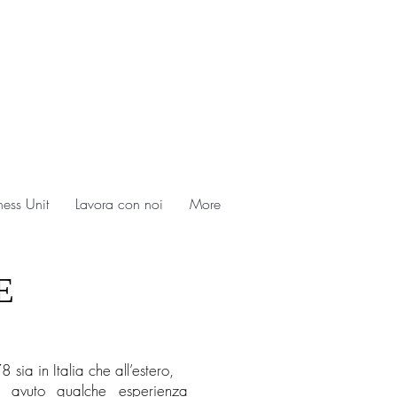
ness Unit
Lavora con noi
More
E
ia in Italia che all’estero,
 avuto qualche esperienza